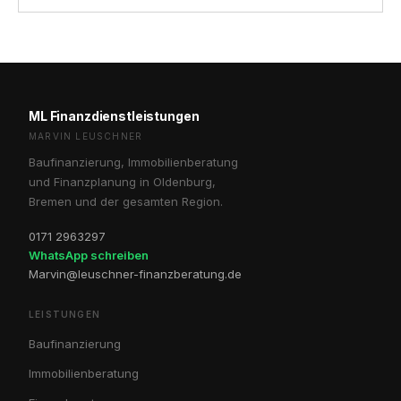
ML Finanzdienstleistungen
MARVIN LEUSCHNER
Baufinanzierung, Immobilienberatung
und Finanzplanung in Oldenburg,
Bremen und der gesamten Region.
0171 2963297
WhatsApp schreiben
Marvin@leuschner-finanzberatung.de
LEISTUNGEN
Baufinanzierung
Immobilienberatung