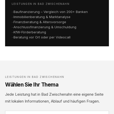
LEISTUNGEN IN BAD ZWISCHENAHN
Baufinanzierung – Vergleich von 200+ Banken
Immobilienberatung & Marktanalyse
Finanzberatung & Altersvorsorge
Anschlussfinanzierung & Umschuldung
KfW-Förderberatung
Beratung vor Ort oder per Videocall
LEISTUNGEN IN BAD ZWISCHENAHN
Wählen Sie Ihr Thema
Jede Leistung hat in Bad Zwischenahn eine eigene Seite
mit lokalen Informationen, Ablauf und häufigen Fragen.